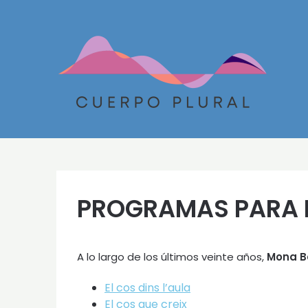
Skip
to
content
PROGRAMAS PARA I
A lo largo de los últimos veinte años,
Mona B
El cos dins l’aula
El cos que creix