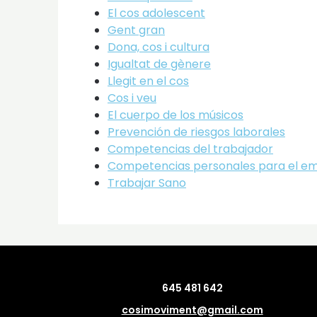
El cos adolescent
Gent gran
Dona, cos i cultura
Igualtat de gènere
Llegit en el cos
Cos i veu
El cuerpo de los músicos
Prevención de riesgos laborales
Competencias del trabajador
Competencias personales para el e
Trabajar Sano
645 481 642
cosimoviment@gmail.com