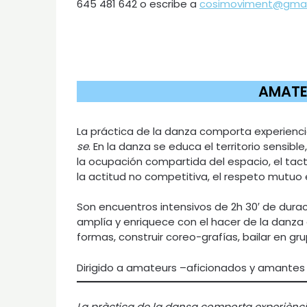
645 481 642 o escribe a
cosimoviment@gmai
AMATE
La práctica de la danza comporta experienc
se
. En la danza se educa el territorio sensible
la ocupación compartida del espacio, el tact
la actitud no competitiva, el respeto mutuo 
Son encuentros intensivos de 2h 30′ de dura
amplía y enriquece con el hacer de la danza 
formas, construir coreo-grafías, bailar en gr
Dirigido a amateurs –aficionados y amantes 
La pràctica de la dansa comporta experiènci