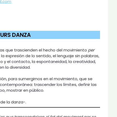
l.com
URS DANZA
ias que trascienden el hecho del movimiento
per
, la expresión de lo sentido, el lenguaje sin palabras,
o y el contacto, la espontaneidad, la creatividad,
en la diversidad.
ción, para sumergirnos en el movimiento, que se
contemporánea: trascender los límites, definir las
upo, mostrar en público.
de la danza-.
es que transcendeixen el fet del moviment per se.