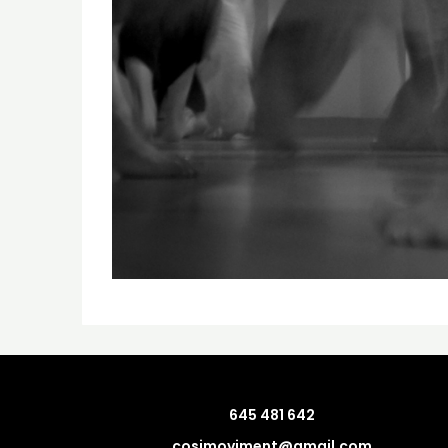
645 481 642
cosimoviment@gmail.com