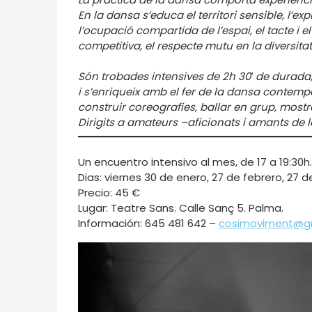
En la dansa s’educa el territori sensible, l’ex
l’ocupació compartida de l’espai, el tacte i el 
competitiva, el respecte mutu en la diversitat
Són trobades intensives de 2h 30′ de durad
i s’enriqueix amb el fer de la dansa contempor
construir coreografies, ballar en grup, mostr
Dirigits a amateurs –aficionats i amants de 
Un encuentro intensivo al mes, de 17 a 19:30h.
Dias: viernes 30 de enero, 27 de febrero, 27 
Precio: 45 €
Lugar: Teatre Sans. Calle Sanç 5. Palma.
Información: 645 481 642 –
cosimoviment@g